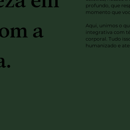
eza em
profundo, que resp
momento que você
com a
Aqui, unimos o q
integrativa com té
corporal. Tudo i
humanizado e aten
a.