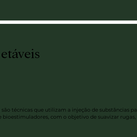
etáveis
 são técnicas que utilizam a injeção de substâncias p
bioestimuladores, com o objetivo de suavizar rugas,