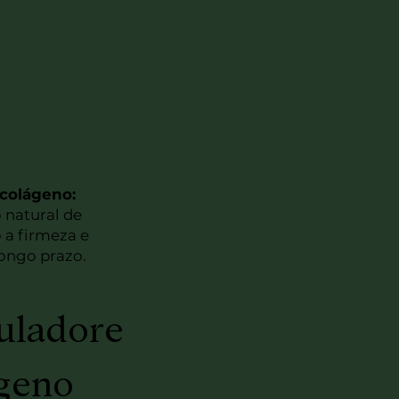
colágeno:
 natural de
a firmeza e
longo prazo.
uladore
ágeno