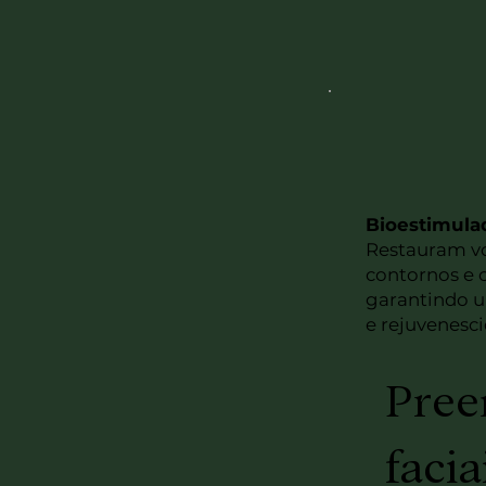
Bioestimula
Restauram v
contornos e 
garantindo 
e rejuvenesci
Pree
facia