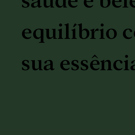
saúde e bel
equilíbrio 
sua essênci