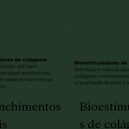
dores de colágeno:
Bioestimuladores de 
olume, definem
Estimulam a produção
corrigem assimetrias,
colágeno, melhorando 
um aspecto harmônico
a qualidade da pele a 
do.
nchimentos
Bioestim
is
s de col