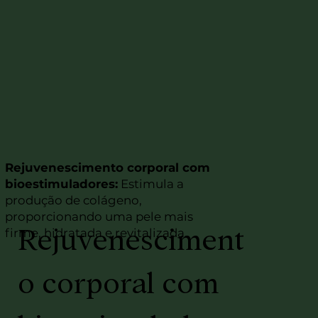
Rejuvenescimento corporal com
bioestimuladores:
Estimula a
produção de colágeno,
proporcionando uma pele mais
Rejuvenesciment
firme, hidratada e revitalizada.
o corporal com