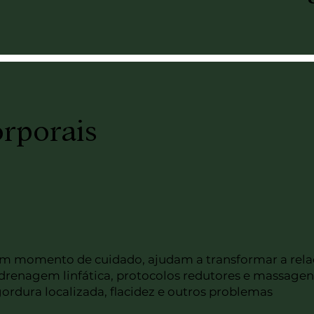
rporais
m momento de cuidado, ajudam a transformar a relaç
drenagem linfática, protocolos redutores e massage
rdura localizada, flacidez e outros problemas