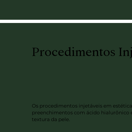
Procedimentos Inj
Os procedimentos injetáveis em estética
preenchimentos com ácido hialurônico e 
textura da pele.