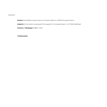
CONTATO
Goiânia:
Vistta Oftalmologia: Goiânia: Al. Ricardo Paranhos n 799, Ed Prospere Goiânia
Anápolis:
Doma medicina avançada: R. Noruega Q 9, 3 - Alvorada, Anápolis - GO, 75084-665, Brasil
Telefone / WhatsApp:
62 99670 - 2002
@oftalmo.ellen