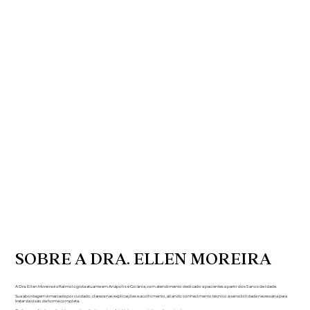
SOBRE A DRA. ELLEN MOREIRA
A Dra. Ellen Moreira é oftalmologista atuante em Anápolis e Goiânia, com atendimento dedicado a pacientes a partir dos 5 anos de idade.
Sua abordagem é marcada por cuidado, clareza nas explicações e acolhimento, aliando conhecimento técnico à sensibilidade necessária para
tratar da visão de forma completa.