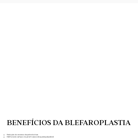
BENEFÍCIOS DA BLEFAROPLASTIA
Redução do excesso de pele e bolsas
Melhora do campo visual em casos de queda palpebral