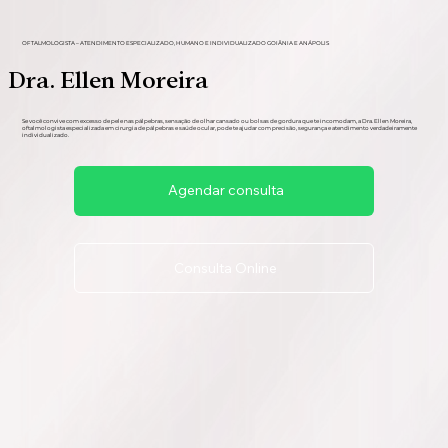
OFTALMOLOGISTA – ATENDIMENTO ESPECIALIZADO, HUMANO E INDIVIDUALIZADO GOIÂNIA E ANÁPOLIS
Dra. Ellen Moreira
Se você convive com excesso de pele nas pálpebras, sensação de olhar cansado ou bolsas de gordura que te incomodam, a Dra. Ellen Moreira,
oftalmologista especializada em cirurgia de pálpebras e saúde ocular, pode te ajudar com precisão, segurança e atendimento verdadeiramente
individualizado.
Agendar consulta
Consulta Online