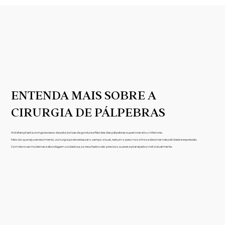
ENTENDA MAIS SOBRE A
CIRURGIA DE PÁLPEBRAS
A blefaroplastia corrige excesso de pele, bolsas de gordura e flacidez das pálpebras superiores e/ou inferiores.
Mais do que rejuvenescimento, a cirurgia pode restaurar o campo visual, reduzir o peso nos olhos e devolver naturalidade à expressão.
Com técnicas modernas e abordagem cuidadosa, os resultados são precisos, suaves e planejados individualmente.