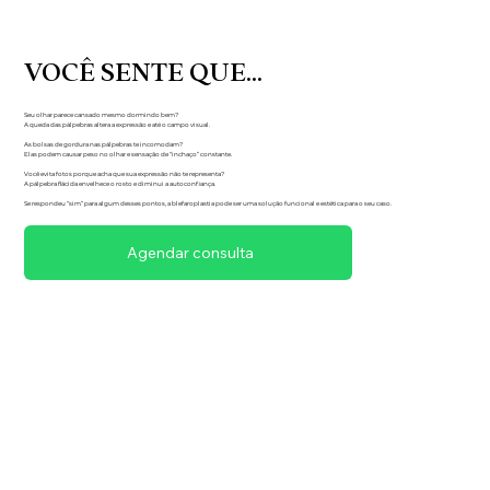
VOCÊ SENTE QUE...
Seu olhar parece cansado mesmo dormindo bem?
A queda das pálpebras altera a expressão e até o campo visual.
As bolsas de gordura nas pálpebras te incomodam?
Elas podem causar peso no olhar e sensação de “inchaço” constante.
Você evita fotos porque acha que sua expressão não te representa?
A pálpebra flácida envelhece o rosto e diminui a autoconfiança.
Se respondeu “sim” para algum desses pontos, a blefaroplastia pode ser uma solução funcional e estética para o seu caso.
Agendar consulta