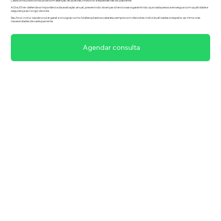
Cada consulta é conduzida com atenção às queixas, histórico e expectativas do paciente.
A Dra. Ellen defende a importância da avaliação anual, prevenindo doenças silenciosas e garantindo que cada pessoa enxergue com qualidade e
segurança ao longo da vida.
Seu foco inclui saúde ocular geral e cirurgias como blefaroplastia e catarata, sempre com decisões individualizadas e respeito ao ritmo e às
necessidades de cada paciente.
Agendar consulta