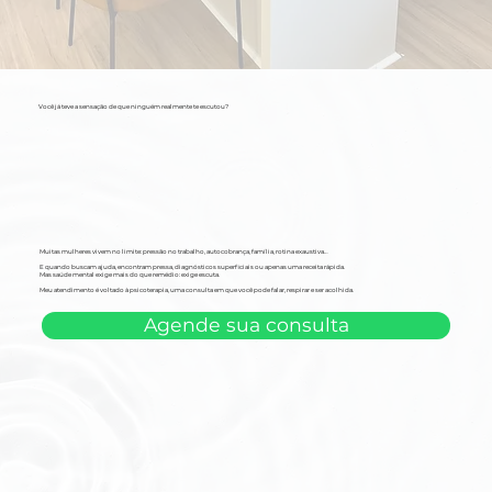
Você já teve a sensação de que ninguém realmente te escutou?
Muitas mulheres vivem no limite: pressão no trabalho, autocobrança, família, rotina exaustiva…
E quando buscam ajuda, encontram pressa, diagnósticos superficiais ou apenas uma receita rápida.
Mas saúde mental exige mais do que remédio: exige escuta.
Meu atendimento é voltado à psicoterapia, uma consulta em que você pode falar, respirar e ser acolhida.
Agende sua consulta