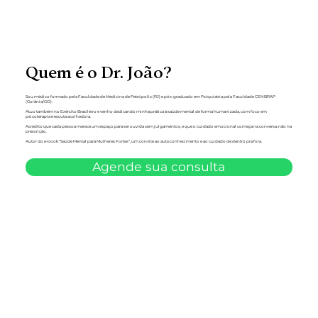
Quem é o Dr. João?
Sou médico formado pela Faculdade de Medicina de Petrópolis (RJ) e pós-graduado em Psiquiatria pela Faculdade CENBRAP
(Goiânia/GO).
Atuo também no Exército Brasileiro e venho dedicando minha prática à saúde mental de forma humanizada, com foco em
psicoterapia e escuta acolhedora.
Acredito que cada pessoa merece um espaço para ser ouvida sem julgamentos, e que o cuidado emocional começa na conversa, não na
prescrição.
Autor do e-book “Saúde Mental para Mulheres Fortes”, um convite ao autoconhecimento e ao cuidado de dentro pra fora.
Agende sua consulta