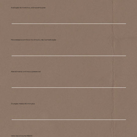
Avaliação do histórico, rotina e emoções
Psicoterapia com foco no vínculo, não na medicação
Atendimento online ou presencial
Duração média: 50 minutos
Valor da consulta: R$ 600