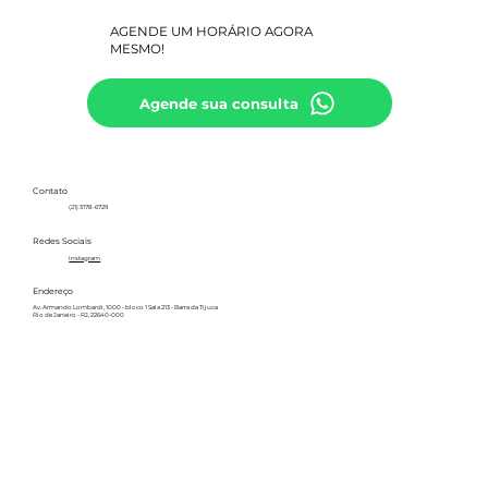
AGENDE UM HORÁRIO AGORA
MESMO!
Agende sua consulta
Contato
(21) 3178-6729
Redes Sociais
Instagram
Endereço
Av. Armando Lombardi, 1000 - bloco 1 Sala 213 - Barra da Tijuca
Rio de Janeiro - RJ, 22640-000