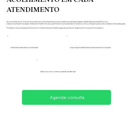
ATENDIMENTO
As consultas do Dr. Jozildo Souza são reconhecidas pela escuta cuidadosa e pela abordagem detalhada da saúde feminina.
Cada consulta tem duração média de 40 a 60 minutos, permitindo compreender o histórico clínico e traçar o plano de cuidados mais adequado.
O objetivo é que cada paciente saia com clareza, tranquilidade e segurança sobre o diagnóstico e os próximos passos.
Ambiente reservado e confortável
Explicações detalhadas sobre exames e condutas
Retornos com o mesmo padrão de atenção
Agendar consulta