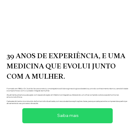
39 ANOS DE EXPERIÊNCIA, E UMA
MEDICINA QUE EVOLUI JUNTO
COM A MULHER.
Formado em 1986, o Dr. Jozildo Souza construiu uma trajetória sólida na ginecologia e obstetrícia, unindo conhecimento técnico, sensibilidade
e compromisso com o cuidado integral da mulher.
Atualmente, amplia sua atuação com especialização em Medicina Integrativa, oferecendo um olhar completo sobre a saúde hormonal,
emocional e física.
Cada atendimento é conduzido de forma individualizada, com escuta atenta e explicações claras, para que cada paciente compreenda e participe
ativamente do seu processo de saúde.
Saiba mais