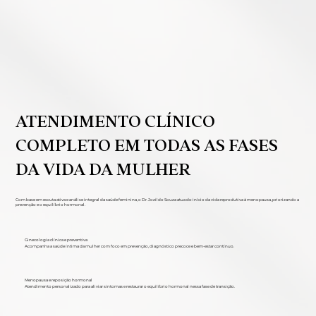
ATENDIMENTO CLÍNICO
COMPLETO EM TODAS AS FASES
DA VIDA DA MULHER
Com base em escuta ativa e análise integral da saúde feminina, o Dr. Jozildo Souza atua do início da vida reprodutiva à menopausa, priorizando a
prevenção e o equilíbrio hormonal.
Ginecologia clínica e preventiva
Acompanha a saúde íntima da mulher com foco em prevenção, diagnóstico precoce e bem-estar contínuo.
Menopausa e reposição hormonal
Atendimento personalizado para aliviar sintomas e restaurar o equilíbrio hormonal nessa fase de transição.