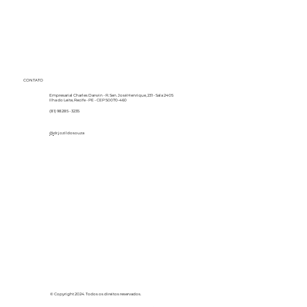
CONTATO
Empresarial Charles Darwin - R. Sen. José Henrique, 231 - Sala 2405
Ilha do Leite, Recife - PE - CEP 50070-460
(81) 98285 - 3235
@
dr.jozildosouza
© Copyright 2024. Todos os direitos reservados.