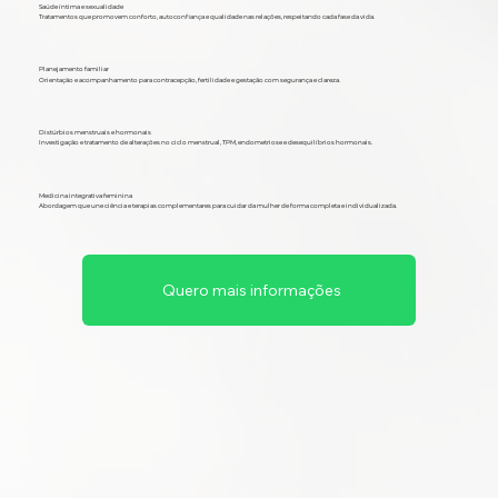
Saúde íntima e sexualidade
Tratamentos que promovem conforto, autoconfiança e qualidade nas relações, respeitando cada fase da vida.
Planejamento familiar
Orientação e acompanhamento para contracepção, fertilidade e gestação com segurança e clareza.
Distúrbios menstruais e hormonais
Investigação e tratamento de alterações no ciclo menstrual, TPM, endometriose e desequilíbrios hormonais.
Medicina integrativa feminina
Abordagem que une ciência e terapias complementares para cuidar da mulher de forma completa e individualizada.
Quero mais informações