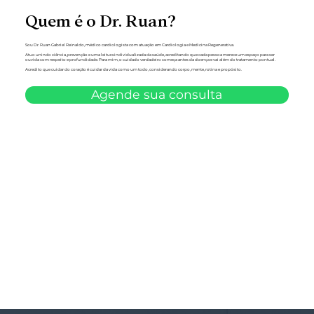
Quem é o Dr. Ruan?
Sou Dr. Ruan Gabriel Reinaldo, médico cardiologista com atuação em Cardiologia e Medicina Regenerativa.
Atuo unindo ciência, prevenção e uma leitura individualizada da saúde, acreditando que cada pessoa merece um espaço para ser
ouvida com respeito e profundidade. Para mim, o cuidado verdadeiro começa antes da doença e vai além do tratamento pontual.
Acredito que cuidar do coração é cuidar da vida como um todo, considerando corpo, mente, rotina e propósito.
Agende sua consulta