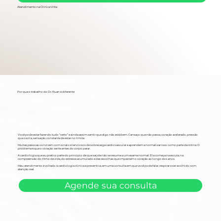
Atendimento na Clínica Vitta
Por que o trabalho do Dr. Ruan é diferente
Você pode estar fazendo tudo “certo” e ainda assim sentir que algo não está bem. Cansaço que não passa, coração acelerado, pressão
que oscila, sensação constante de estar no limite.
Muitas pessoas convivem com sinais silenciosos de sobrecarga cardiovascular e aprendem a normalizar isso como parte da rotina. O
problema é que o coração sente antes do corpo parar.
A cardiologia que eu pratico parte do princípio de que saúde não se resume a um exame normal. Ela começa na escuta, na
compreensão do ritmo de vida, do estresse acumulado e das escolhas que impactam o coração ao longo dos anos.
Meu atendimento é voltado à cardiologia clínica e preventiva, em uma consulta em que você pode falar, respirar e ser acolhido com
atenção real.
Agende sua consulta