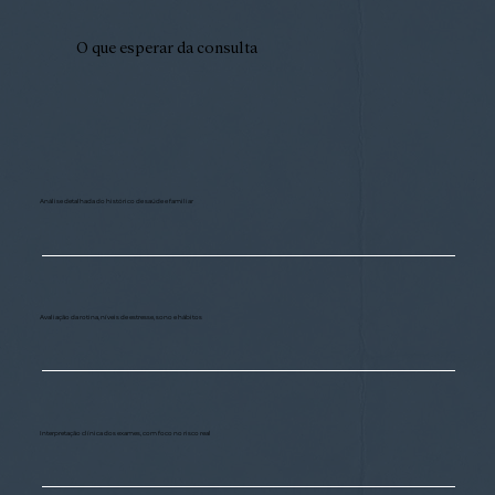
O que esperar da consulta
Análise detalhada do histórico de saúde e familiar
Avaliação da rotina, níveis de estresse, sono e hábitos
Interpretação clínica dos exames, com foco no risco real