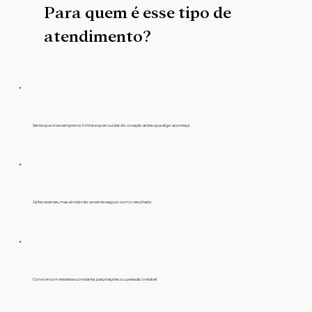
Para quem é esse tipo de
atendimento?
Sente que vive sempre no limite e quer cuidar do coração antes que algo aconteça
Já fez exames, mas ainda não se sente seguro com o resultado
Convive com estresse constante, palpitações ou pressão instável