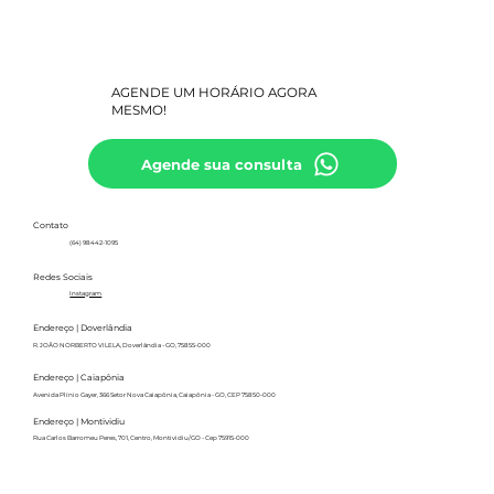
AGENDE UM HORÁRIO AGORA
MESMO!
Agende sua consulta
Contato
(64) 98442-1095
Redes Sociais
Instagram
Endereço | Doverlândia
R. JOÃO NORBERTO VILELA, Doverlândia - GO, 75855-000
Endereço | Caiapônia
Avenida Plínio Gayer, 366 Setor Nova Caiapônia, Caiapônia - GO, CEP 75850-000
Endereço | Montividiu
Rua Carlos Barromeu Peres, 701, Centro, Montividiu/GO - Cep 75915-000